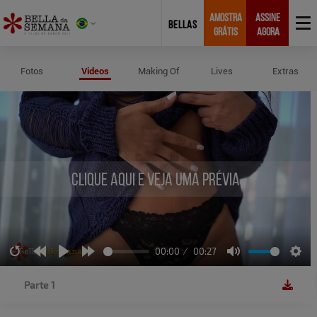
AMOSTRA
ASSINE
BELLAS
GRÁTIS
AGORA
Vídeos de Fran Krutschner
Fotos
Videos
Making Of
Lives
Extras
Clique aqui e veja uma prévia
00:00
00:27
Restart
Rewind
Play
Forward
Mute
Sett
10s
10s