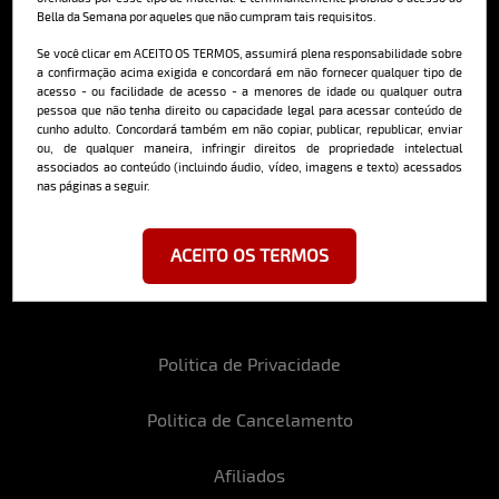
Bella da Semana por aqueles que não cumpram tais requisitos.
Cadastre-se e receba a mais
deliciosa newsletter da internet
Se você clicar em ACEITO OS TERMOS, assumirá plena responsabilidade sobre
a confirmação acima exigida e concordará em não fornecer qualquer tipo de
acesso - ou facilidade de acesso - a menores de idade ou qualquer outra
pessoa que não tenha direito ou capacidade legal para acessar conteúdo de
cunho adulto. Concordará também em não copiar, publicar, republicar, enviar
ou, de qualquer maneira, infringir direitos de propriedade intelectual
associados ao conteúdo (incluindo áudio, vídeo, imagens e texto) acessados
nas páginas a seguir.
Ao se cadastrar, você concorda em receber emails da Bella da Semana
e aceita nossos termos de uso da web e política de privacidade e
cookies.
ACEITO OS TERMOS
Politica de Privacidade
Politica de Cancelamento
Afiliados