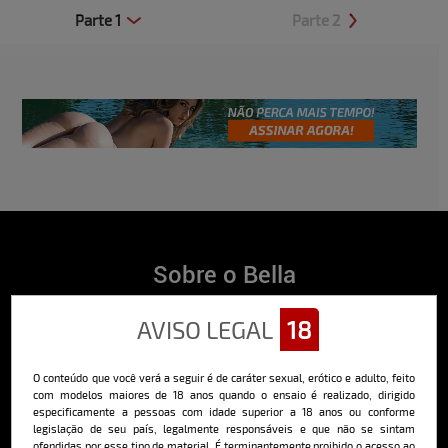
Parte 1
Parte 2
Clique aqui e veja uma prévia
Clique aqui e veja uma prévia
Sobre o Bella
O Bella da Semana é a maior e mais longeva revista masculina digital
AVISO LEGAL
18
do Brasil, com ensaios fotográficos e vídeos exclusivos de alta
qualidade, além de conteúdo editorial sobre saúde, esportes, moda,
comportamento, relacionamentos, tecnologia e erotismo.
O conteúdo que você verá a seguir é de caráter sexual, erótico e adulto, feito
Saiba mais
com modelos maiores de 18 anos quando o ensaio é realizado, dirigido
especificamente a pessoas com idade superior a 18 anos ou conforme
legislação de seu país, legalmente responsáveis e que não se sintam
ofendidas por esse tipo de material. É terminantemente proibido o acesso ao