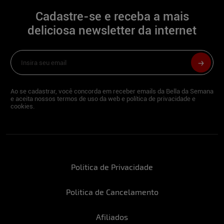
Eu amo treinar musculação, não vivo sem!
Cadastre-se e receba a mais
É uma terapia hahaha
deliciosa newsletter da internet
Como foi a experiência de participar da
nossa live e sentir a energia e o desejo dos
espectadores?
Incrível, me senti a mulher mais bela do
Ao se cadastrar, você concorda em receber emails da Bella da Semana
mundo! O auto estima ficou nas alturas,
e aceita nossos termos de uso da web e política de privacidade e
me senti muito desejada.
cookies.
Já posou nua antes ou esta é uma nova e
empolgante aventura para você?
Já fiz outros ensaios sensuais e tenho
Politica de Privacidade
algumas fotos nuas…
Politica de Cancelamento
Qual parte do seu corpo você considera
sua arma de sedução mais poderosa?
Afiliados