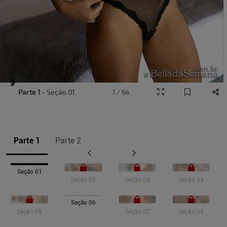
Item
Parte 1
- Seção 01
1 / 64
1
of
10
Parte 1
Parte 2
Seção 01
Seção 02
Seção 03
Seção 04
Seção 06
Seção 05
Seção 07
Seção 08