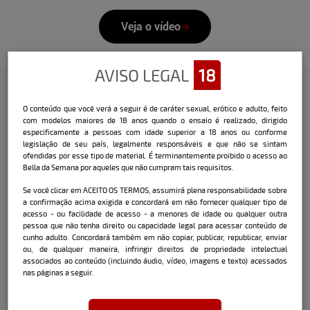
Veja o vídeo
AVISO LEGAL
18
O conteúdo que você verá a seguir é de caráter sexual, erótico e adulto, feito
Confira a entrevista que o Bella
com modelos maiores de 18 anos quando o ensaio é realizado, dirigido
fez com a modelo:
especificamente a pessoas com idade superior a 18 anos ou conforme
legislação de seu país, legalmente responsáveis e que não se sintam
ofendidas por esse tipo de material. É terminantemente proibido o acesso ao
Nome:
Lari Lima
Bella da Semana por aqueles que não cumpram tais requisitos.
Data e local de nascimento:
11/07/1998 -
Se você clicar em ACEITO OS TERMOS, assumirá plena responsabilidade sobre
São Paulo / SP
a confirmação acima exigida e concordará em não fornecer qualquer tipo de
acesso - ou facilidade de acesso - a menores de idade ou qualquer outra
Cidade onde mora atualmente:
pessoa que não tenha direito ou capacidade legal para acessar conteúdo de
Florianópolis / SC
cunho adulto. Concordará também em não copiar, publicar, republicar, enviar
ou, de qualquer maneira, infringir direitos de propriedade intelectual
associados ao conteúdo (incluindo áudio, vídeo, imagens e texto) acessados
nas páginas a seguir.
Signo:
Câncer