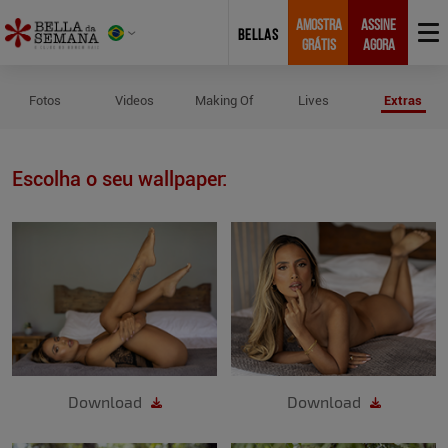
AMOSTRA
ASSINE
BELLAS
GRÁTIS
AGORA
Wallpapers de Lari Lima
Fotos
Videos
Making Of
Lives
Extras
Escolha o seu wallpaper:
Download
Download