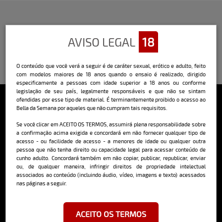
AVISO LEGAL
18
O conteúdo que você verá a seguir é de caráter sexual, erótico e adulto, feito
com modelos maiores de 18 anos quando o ensaio é realizado, dirigido
especificamente a pessoas com idade superior a 18 anos ou conforme
legislação de seu país, legalmente responsáveis e que não se sintam
ofendidas por esse tipo de material. É terminantemente proibido o acesso ao
Bella da Semana por aqueles que não cumpram tais requisitos.
Sobre o Bella
Se você clicar em ACEITO OS TERMOS, assumirá plena responsabilidade sobre
a confirmação acima exigida e concordará em não fornecer qualquer tipo de
O Bella da Semana é a maior e mais longeva revista masculina digital
do Brasil, com ensaios fotográficos e vídeos exclusivos de alta
acesso - ou facilidade de acesso - a menores de idade ou qualquer outra
qualidade, além de conteúdo editorial sobre saúde, esportes, moda,
pessoa que não tenha direito ou capacidade legal para acessar conteúdo de
comportamento, relacionamentos, tecnologia e erotismo.
cunho adulto. Concordará também em não copiar, publicar, republicar, enviar
ou, de qualquer maneira, infringir direitos de propriedade intelectual
Saiba mais
associados ao conteúdo (incluindo áudio, vídeo, imagens e texto) acessados
nas páginas a seguir.
Cadastre-se e receba a mais
ACEITO OS TERMOS