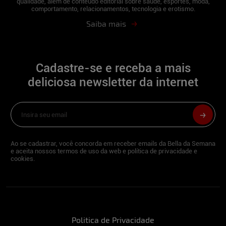
qualidade, além de conteúdo editorial sobre saúde, esportes, moda,
comportamento, relacionamentos, tecnologia e erotismo.
Descreva-se em três palavras:
Saiba mais
Determinada, linda e safada.
Cadastre-se e receba a mais
Quando o assunto é futebol, torce para
algum time?
deliciosa newsletter da internet
Torço para o Vitória.
Já havia posado nua antes?
Não! Essa foi a primeira vez.
Ao se cadastrar, você concorda em receber emails da Bella da Semana
e aceita nossos termos de uso da web e política de privacidade e
cookies.
Qual parte do seu corpo você mais gosta?
Minha bunda e meu sorriso.
O que é preciso para te conquistar?
Politica de Privacidade