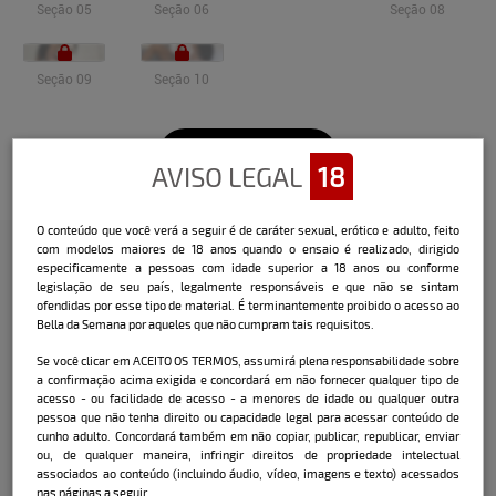
Seção 05
Seção 06
Seção 08
Seção 09
Seção 10
Veja o vídeo
AVISO LEGAL
18
O conteúdo que você verá a seguir é de caráter sexual, erótico e adulto, feito
com modelos maiores de 18 anos quando o ensaio é realizado, dirigido
especificamente a pessoas com idade superior a 18 anos ou conforme
legislação de seu país, legalmente responsáveis e que não se sintam
Confira a entrevista que o Bella
ofendidas por esse tipo de material. É terminantemente proibido o acesso ao
fez com a modelo:
Bella da Semana por aqueles que não cumpram tais requisitos.
Se você clicar em ACEITO OS TERMOS, assumirá plena responsabilidade sobre
Nome:
Livia Santana
a confirmação acima exigida e concordará em não fornecer qualquer tipo de
acesso - ou facilidade de acesso - a menores de idade ou qualquer outra
Data e local de nascimento:
20/11/2002 -
pessoa que não tenha direito ou capacidade legal para acessar conteúdo de
Santo Antônio de Jesus / Ba
cunho adulto. Concordará também em não copiar, publicar, republicar, enviar
ou, de qualquer maneira, infringir direitos de propriedade intelectual
Cidade onde mora atualmente:
associados ao conteúdo (incluindo áudio, vídeo, imagens e texto) acessados
Florianópolis / SC
nas páginas a seguir.