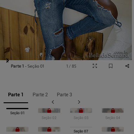
Item
Parte 1
- Seção 01
1 / 85
1
of
10
Parte 1
Parte 2
Parte 3
Seção 01
Seção 02
Seção 03
Seção 04
Seção 07