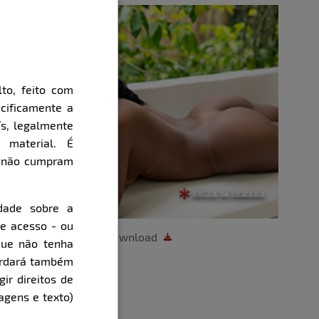
to, feito com
cificamente a
ís, legalmente
 material. É
e não cumpram
dade sobre a
de acesso - ou
Download
que não tenha
cordará também
gir direitos de
agens e texto)