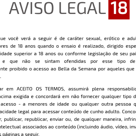
AVISO LEGAL
18
ue você verá a seguir é de caráter sexual, erótico e adul
res de 18 anos quando o ensaio é realizado, dirigido espe
dade superior a 18 anos ou conforme legislação de seu pa
s e que não se sintam ofendidas por esse tipo de
nte proibido o acesso ao Bella da Semana por aqueles qu
.
car em ACEITO OS TERMOS, assumirá plena responsabili
cima exigida e concordará em não fornecer qualquer tipo 
Download
e acesso - a menores de idade ou qualquer outra pessoa 
pacidade legal para acessar conteúdo de cunho adulto. Con
 publicar, republicar, enviar ou, de qualquer maneira, infrin
ntelectual associados ao conteúdo (incluindo áudio, vídeo, im
 páginas a seguir.