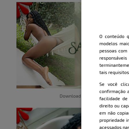
O conteúdo q
modelos maio
pessoas com i
responsávei
terminanteme
tais requisitos
Se você cli
confirmação a
Download
facilidade d
direito ou ca
em não copiar,
propriedade i
acessados nas