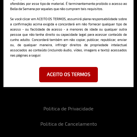
ofendidas por esse tipo de material. É terminantemente proibido o acesso ao
Bella da Semana por aqueles que não cumpram tais requisitos.
Cadastre-se e receba a mais
Se você clicar em ACEITO OS TERMOS, assumirá plena responsabilidade sobre
deliciosa newsletter da internet
a confirmação acima exigida e concordará em não fornecer qualquer tipo de
acesso - ou facilidade de acesso - a menores de idade ou qualquer outra
pessoa que não tenha direito ou capacidade legal para acessar conteúdo de
cunho adulto. Concordará também em não copiar, publicar, republicar, enviar
ou, de qualquer maneira, infringir direitos de propriedade intelectual
associados ao conteúdo (incluindo áudio, vídeo, imagens e texto) acessados
nas páginas a seguir.
Ao se cadastrar, você concorda em receber emails da Bella da Semana
e aceita nossos termos de uso da web e política de privacidade e
cookies.
ACEITO OS TERMOS
Politica de Privacidade
Politica de Cancelamento