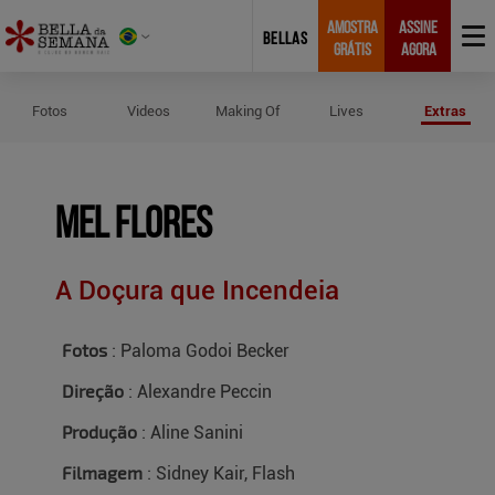
AMOSTRA
ASSINE
BELLAS
GRÁTIS
AGORA
Créditos do Ensaio de Mel Flores
Fotos
Videos
Making Of
Lives
Extras
Mel Flores
A Doçura que Incendeia
Fotos
: Paloma Godoi Becker
Direção
: Alexandre Peccin
Produção
: Aline Sanini
Filmagem
: Sidney Kair, Flash