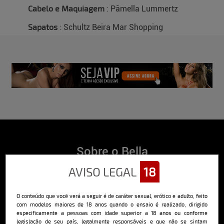
Cabelo e Maquiagem
: Pâmella Lummertz
Sapatos
: Schultz Beira Mar Shopping
Sobre o Bella
AVISO LEGAL
18
O Bella da Semana é a maior e mais longeva revista masculina digital
do Brasil, com ensaios fotográficos e vídeos exclusivos de alta
qualidade, além de conteúdo editorial sobre saúde, esportes, moda,
comportamento, relacionamentos, tecnologia e erotismo.
O conteúdo que você verá a seguir é de caráter sexual, erótico e adulto, feito
com modelos maiores de 18 anos quando o ensaio é realizado, dirigido
Saiba mais
especificamente a pessoas com idade superior a 18 anos ou conforme
legislação de seu país, legalmente responsáveis e que não se sintam