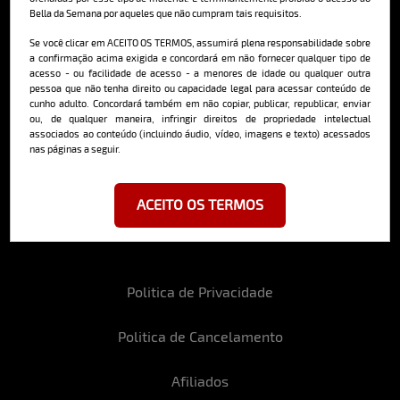
Bella da Semana por aqueles que não cumpram tais requisitos.
Cadastre-se e receba a mais
deliciosa newsletter da internet
Se você clicar em ACEITO OS TERMOS, assumirá plena responsabilidade sobre
a confirmação acima exigida e concordará em não fornecer qualquer tipo de
acesso - ou facilidade de acesso - a menores de idade ou qualquer outra
pessoa que não tenha direito ou capacidade legal para acessar conteúdo de
cunho adulto. Concordará também em não copiar, publicar, republicar, enviar
ou, de qualquer maneira, infringir direitos de propriedade intelectual
associados ao conteúdo (incluindo áudio, vídeo, imagens e texto) acessados
nas páginas a seguir.
Ao se cadastrar, você concorda em receber emails da Bella da Semana
e aceita nossos termos de uso da web e política de privacidade e
cookies.
ACEITO OS TERMOS
Politica de Privacidade
Politica de Cancelamento
Afiliados