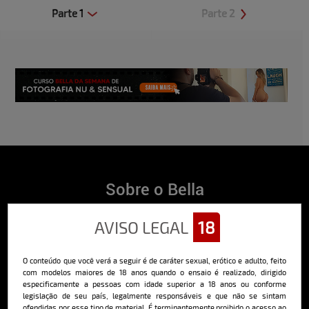
Parte 1
Parte 2
Clique aqui e veja uma prévia
Clique aqui e veja uma prévia
Sobre o Bella
O Bella da Semana é a maior e mais longeva revista masculina digital
AVISO LEGAL
18
do Brasil, com ensaios fotográficos e vídeos exclusivos de alta
qualidade, além de conteúdo editorial sobre saúde, esportes, moda,
comportamento, relacionamentos, tecnologia e erotismo.
O conteúdo que você verá a seguir é de caráter sexual, erótico e adulto, feito
Saiba mais
com modelos maiores de 18 anos quando o ensaio é realizado, dirigido
especificamente a pessoas com idade superior a 18 anos ou conforme
legislação de seu país, legalmente responsáveis e que não se sintam
ofendidas por esse tipo de material. É terminantemente proibido o acesso ao