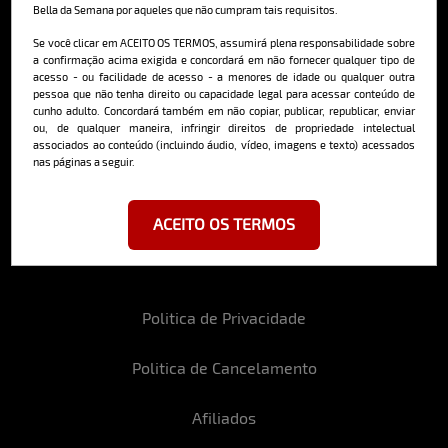
Bella da Semana por aqueles que não cumpram tais requisitos.
Cadastre-se e receba a mais
deliciosa newsletter da internet
Se você clicar em ACEITO OS TERMOS, assumirá plena responsabilidade sobre
a confirmação acima exigida e concordará em não fornecer qualquer tipo de
acesso - ou facilidade de acesso - a menores de idade ou qualquer outra
pessoa que não tenha direito ou capacidade legal para acessar conteúdo de
cunho adulto. Concordará também em não copiar, publicar, republicar, enviar
ou, de qualquer maneira, infringir direitos de propriedade intelectual
associados ao conteúdo (incluindo áudio, vídeo, imagens e texto) acessados
nas páginas a seguir.
Ao se cadastrar, você concorda em receber emails da Bella da Semana
e aceita nossos termos de uso da web e política de privacidade e
cookies.
ACEITO OS TERMOS
Politica de Privacidade
Politica de Cancelamento
Afiliados