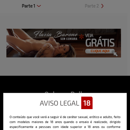
Parte 1
Parte 2
Clique aqui e veja uma prévia
Clique aqui e veja uma prévia
Sobre o Bella
AVISO LEGAL
18
O Bella da Semana é a maior e mais longeva revista masculina digital
do Brasil, com ensaios fotográficos e vídeos exclusivos de alta
qualidade, além de conteúdo editorial sobre saúde, esportes, moda,
O conteúdo que você verá a seguir é de caráter sexual, erótico e adulto, feito
comportamento, relacionamentos, tecnologia e erotismo.
com modelos maiores de 18 anos quando o ensaio é realizado, dirigido
Saiba mais
especificamente a pessoas com idade superior a 18 anos ou conforme