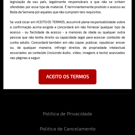
legislação de seu país, legalmente responsáveis e que não se sintam
ofendidas por esse tipo de material. É terminantemente proibido o acesso ao
Bella da Semana por aqueles que não cumpram tais requisitos.
Cadastre-se e receba a mais
Se você clicar em ACEITO OS TERMOS, assumirá plena responsabilidade sobre
a confirmação acima exigida e concordará em não fornecer qualquer tipo de
deliciosa newsletter da internet
acesso - ou facilidade de acesso - a menores de idade ou qualquer outra
pessoa que não tenha direito ou capacidade legal para acessar conteúdo de
cunho adulto. Concordará também em não copiar, publicar, republicar, enviar
ou, de qualquer maneira, infringir direitos de propriedade intelectual
associados ao conteúdo (incluindo áudio, vídeo, imagens e texto) acessados
nas páginas a seguir.
Ao se cadastrar, você concorda em receber emails da Bella da Semana
e aceita nossos termos de uso da web e política de privacidade e
ACEITO OS TERMOS
cookies.
Politica de Privacidade
Politica de Cancelamento