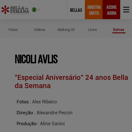
AMOSTRA
ASSINE
BELLAS
GRÁTIS
AGORA
Créditos do Ensaio de Nicoli Avlis
Fotos
Videos
Making Of
Lives
Extras
Nicoli Avlis
"Especial Aniversário" 24 anos Bella
da Semana
Fotos
: Alex Ribeiro
Direção
: Alexandre Peccin
Produção
: Aline Sanini