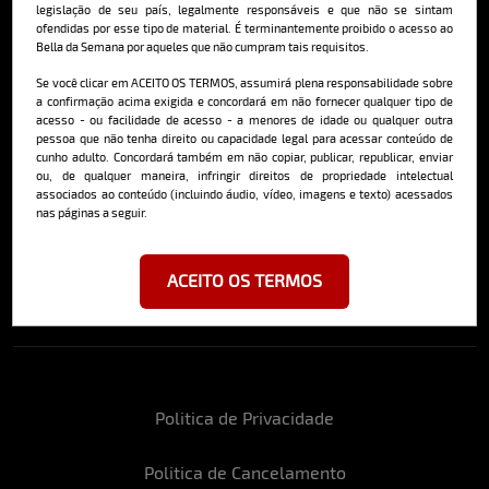
legislação de seu país, legalmente responsáveis e que não se sintam
ofendidas por esse tipo de material. É terminantemente proibido o acesso ao
Bella da Semana por aqueles que não cumpram tais requisitos.
Cadastre-se e receba a mais
Se você clicar em ACEITO OS TERMOS, assumirá plena responsabilidade sobre
a confirmação acima exigida e concordará em não fornecer qualquer tipo de
deliciosa newsletter da internet
acesso - ou facilidade de acesso - a menores de idade ou qualquer outra
pessoa que não tenha direito ou capacidade legal para acessar conteúdo de
cunho adulto. Concordará também em não copiar, publicar, republicar, enviar
ou, de qualquer maneira, infringir direitos de propriedade intelectual
associados ao conteúdo (incluindo áudio, vídeo, imagens e texto) acessados
nas páginas a seguir.
Ao se cadastrar, você concorda em receber emails da Bella da Semana
e aceita nossos termos de uso da web e política de privacidade e
ACEITO OS TERMOS
cookies.
Politica de Privacidade
Politica de Cancelamento