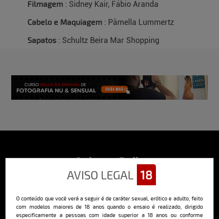
Filmagem
: Sidney Kair, Fábio Aranda
Cabelo e Maquiagem
: Pâmella Lummertz
Sapatos
: Schultz Beira Mar Shopping
Sobre o Bella
AVISO LEGAL
18
O Bella da Semana é a maior e mais longeva revista masculina digital
do Brasil, com ensaios fotográficos e vídeos exclusivos de alta
qualidade, além de conteúdo editorial sobre saúde, esportes, moda,
O conteúdo que você verá a seguir é de caráter sexual, erótico e adulto, feito
comportamento, relacionamentos, tecnologia e erotismo.
com modelos maiores de 18 anos quando o ensaio é realizado, dirigido
Saiba mais
especificamente a pessoas com idade superior a 18 anos ou conforme