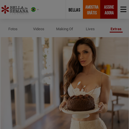
AMOSTRA
ASSINE
BELLAS
GRÁTIS
AGORA
Perfil e Medidas de Nicoli Avlis
Fotos
Videos
Making Of
Lives
Extras