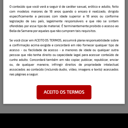
Já teve a experiência de se envolver com
O conteúdo que você verá a seguir é de caráter sexual, erótico e adulto, feito
outra mulher? Como foi e repetiria?
com modelos maiores de 18 anos quando o ensaio é realizado, dirigido
Sempre me surpreendo quando tenho
especificamente a pessoas com idade superior a 18 anos ou conforme
experiências com mulheres…
legislação de seu país, legalmente responsáveis e que não se sintam
ofendidas por esse tipo de material. É terminantemente proibido o acesso ao
Bella da Semana por aqueles que não cumpram tais requisitos.
Como foi posar para o Bella da Semana e o
Se você clicar em ACEITO OS TERMOS, assumirá plena responsabilidade sobre
que essa experiência significa para você?
a confirmação acima exigida e concordará em não fornecer qualquer tipo de
acesso - ou facilidade de acesso - a menores de idade ou qualquer outra
Adorei, todos são belos profissionais.
pessoa que não tenha direito ou capacidade legal para acessar conteúdo de
Estou super ansiosa para o resultado!
cunho adulto. Concordará também em não copiar, publicar, republicar, enviar
ou, de qualquer maneira, infringir direitos de propriedade intelectual
associados ao conteúdo (incluindo áudio, vídeo, imagens e texto) acessados
nas páginas a seguir.
ACEITO OS TERMOS