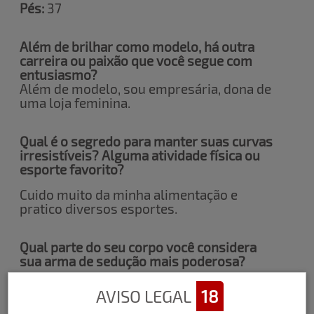
Pés:
37
Além de brilhar como modelo, há outra
carreira ou paixão que você segue com
entusiasmo?
Além de modelo, sou empresária, dona de
uma loja feminina.
Qual é o segredo para manter suas curvas
irresistíveis? Alguma atividade física ou
esporte favorito?
Cuido muito da minha alimentação e
pratico diversos esportes.
Qual parte do seu corpo você considera
sua arma de sedução mais poderosa?
Adoro meus seios e cintura.
AVISO LEGAL
18