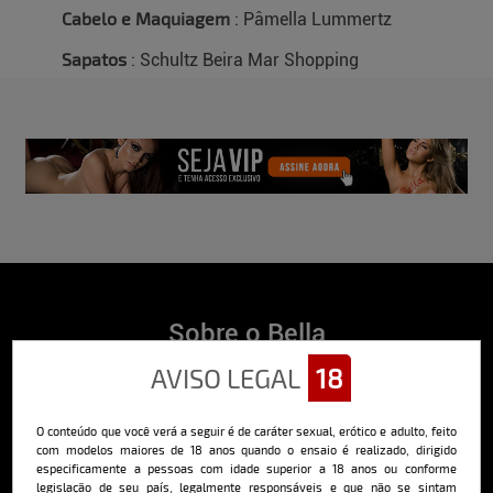
Cabelo e Maquiagem
: Pâmella Lummertz
Sapatos
: Schultz Beira Mar Shopping
Sobre o Bella
AVISO LEGAL
18
O Bella da Semana é a maior e mais longeva revista masculina digital
do Brasil, com ensaios fotográficos e vídeos exclusivos de alta
qualidade, além de conteúdo editorial sobre saúde, esportes, moda,
comportamento, relacionamentos, tecnologia e erotismo.
O conteúdo que você verá a seguir é de caráter sexual, erótico e adulto, feito
com modelos maiores de 18 anos quando o ensaio é realizado, dirigido
Saiba mais
especificamente a pessoas com idade superior a 18 anos ou conforme
legislação de seu país, legalmente responsáveis e que não se sintam