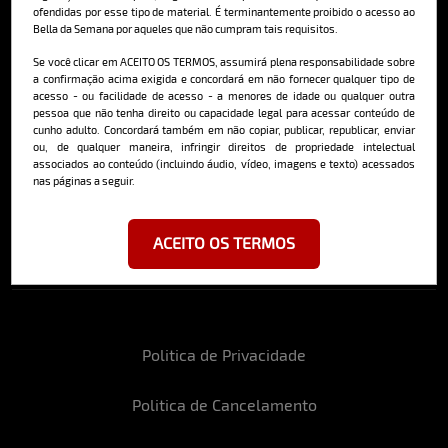
ofendidas por esse tipo de material. É terminantemente proibido o acesso ao
Bella da Semana por aqueles que não cumpram tais requisitos.
Cadastre-se e receba a mais
Se você clicar em ACEITO OS TERMOS, assumirá plena responsabilidade sobre
deliciosa newsletter da internet
a confirmação acima exigida e concordará em não fornecer qualquer tipo de
acesso - ou facilidade de acesso - a menores de idade ou qualquer outra
pessoa que não tenha direito ou capacidade legal para acessar conteúdo de
cunho adulto. Concordará também em não copiar, publicar, republicar, enviar
ou, de qualquer maneira, infringir direitos de propriedade intelectual
associados ao conteúdo (incluindo áudio, vídeo, imagens e texto) acessados
nas páginas a seguir.
Ao se cadastrar, você concorda em receber emails da Bella da Semana
e aceita nossos termos de uso da web e política de privacidade e
cookies.
ACEITO OS TERMOS
Politica de Privacidade
Politica de Cancelamento