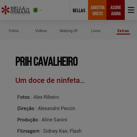
AMOSTRA
ASSINE
BELLAS
GRÁTIS
AGORA
Créditos do Ensaio de Prih Cavalhe
Fotos
Videos
Making Of
Lives
Extras
Prih Cavalheiro
Um doce de ninfeta…
Fotos
: Alex Ribeiro
Direção
: Alexandre Peccin
Produção
: Aline Sanini
Filmagem
: Sidney Kair, Flash