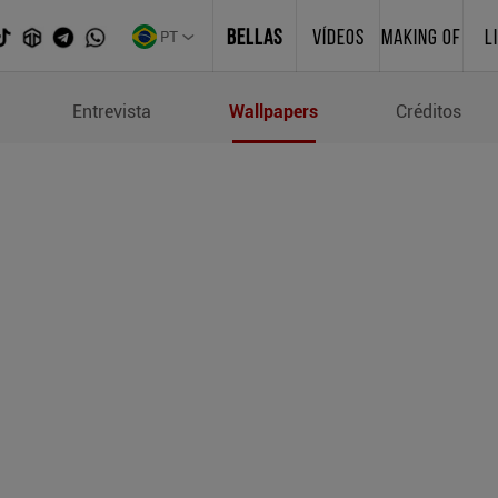
PT
BELLAS
VÍDEOS
MAKING OF
L
lheiro
Entrevista
Wallpapers
Créditos