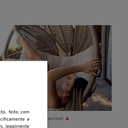
to, feito com
Download
cificamente a
ís, legalmente