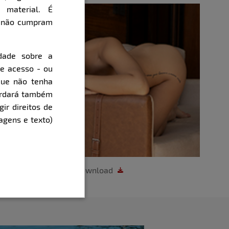
 material. É
e não cumpram
dade sobre a
de acesso - ou
que não tenha
cordará também
gir direitos de
agens e texto)
Download