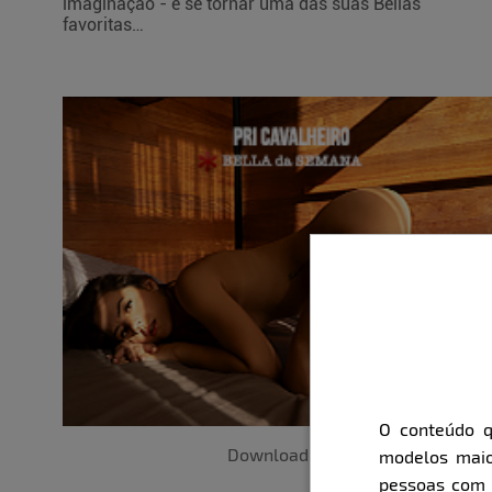
imaginação - e se tornar uma das suas Bellas
favoritas…
O conteúdo q
Download
modelos maio
pessoas com i