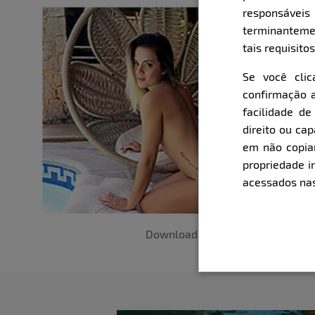
responsávei
terminanteme
tais requisitos
Se você cli
confirmação a
facilidade d
direito ou ca
em não copiar,
propriedade i
acessados nas
Download