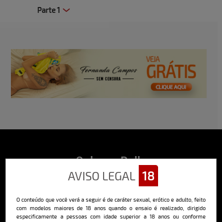
Parte 1
Clique aqui e veja uma prévia
Sobre o Bella
AVISO LEGAL
18
O Bella da Semana é a maior e mais longeva revista masculina digital
do Brasil, com ensaios fotográficos e vídeos exclusivos de alta
qualidade, além de conteúdo editorial sobre saúde, esportes, moda,
O conteúdo que você verá a seguir é de caráter sexual, erótico e adulto, feito
comportamento, relacionamentos, tecnologia e erotismo.
com modelos maiores de 18 anos quando o ensaio é realizado, dirigido
Saiba mais
especificamente a pessoas com idade superior a 18 anos ou conforme