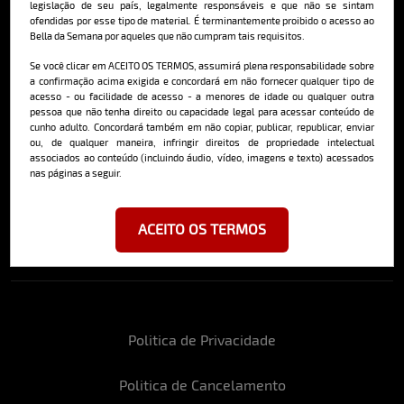
legislação de seu país, legalmente responsáveis e que não se sintam
ofendidas por esse tipo de material. É terminantemente proibido o acesso ao
Bella da Semana por aqueles que não cumpram tais requisitos.
Cadastre-se e receba a mais
Se você clicar em ACEITO OS TERMOS, assumirá plena responsabilidade sobre
a confirmação acima exigida e concordará em não fornecer qualquer tipo de
deliciosa newsletter da internet
acesso - ou facilidade de acesso - a menores de idade ou qualquer outra
pessoa que não tenha direito ou capacidade legal para acessar conteúdo de
cunho adulto. Concordará também em não copiar, publicar, republicar, enviar
ou, de qualquer maneira, infringir direitos de propriedade intelectual
associados ao conteúdo (incluindo áudio, vídeo, imagens e texto) acessados
nas páginas a seguir.
Ao se cadastrar, você concorda em receber emails da Bella da Semana
e aceita nossos termos de uso da web e política de privacidade e
ACEITO OS TERMOS
cookies.
Politica de Privacidade
Politica de Cancelamento