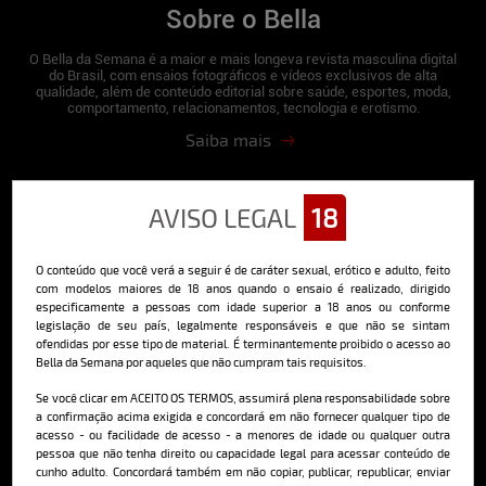
Sobre o Bella
O Bella da Semana é a maior e mais longeva revista masculina digital
do Brasil, com ensaios fotográficos e vídeos exclusivos de alta
qualidade, além de conteúdo editorial sobre saúde, esportes, moda,
comportamento, relacionamentos, tecnologia e erotismo.
Saiba mais
AVISO LEGAL
18
Cadastre-se e receba a mais
deliciosa newsletter da internet
O conteúdo que você verá a seguir é de caráter sexual, erótico e adulto, feito
com modelos maiores de 18 anos quando o ensaio é realizado, dirigido
especificamente a pessoas com idade superior a 18 anos ou conforme
legislação de seu país, legalmente responsáveis e que não se sintam
ofendidas por esse tipo de material. É terminantemente proibido o acesso ao
Bella da Semana por aqueles que não cumpram tais requisitos.
Ao se cadastrar, você concorda em receber emails da Bella da Semana
Se você clicar em ACEITO OS TERMOS, assumirá plena responsabilidade sobre
e aceita nossos termos de uso da web e política de privacidade e
a confirmação acima exigida e concordará em não fornecer qualquer tipo de
cookies.
acesso - ou facilidade de acesso - a menores de idade ou qualquer outra
pessoa que não tenha direito ou capacidade legal para acessar conteúdo de
cunho adulto. Concordará também em não copiar, publicar, republicar, enviar