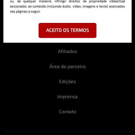
ou, de qualquer maneira, infringir direitos de propriedade intelectual
associados ao conteúdo (incluindo áudio, vídeo, imagens e texto) acessados
nas páginas a seguir.
Politica de Privacidade
ACEITO OS TERMOS
Politica de Cancelamento
Afiliados
Área do parceiro
Edições
Imprensa
Contato