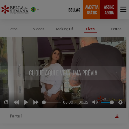
AMOSTRA
ASSINE
BELLAS
GRÁTIS
AGORA
Lives de Sara Krisley
Fotos
Videos
Making Of
Lives
Extras
Clique aqui e veja uma prévia
00:00
00:35
Restart
Rewind
Play
Forward
Mute
Sett
10s
10s