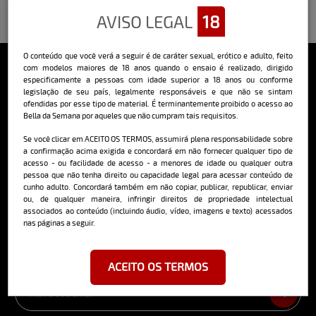
AVISO LEGAL
18
O conteúdo que você verá a seguir é de caráter sexual, erótico e adulto, feito
com modelos maiores de 18 anos quando o ensaio é realizado, dirigido
especificamente a pessoas com idade superior a 18 anos ou conforme
Sobre o Bella
legislação de seu país, legalmente responsáveis e que não se sintam
ofendidas por esse tipo de material. É terminantemente proibido o acesso ao
O Bella da Semana é a maior e mais longeva revista masculina digital
Bella da Semana por aqueles que não cumpram tais requisitos.
do Brasil, com ensaios fotográficos e vídeos exclusivos de alta
qualidade, além de conteúdo editorial sobre saúde, esportes, moda,
Se você clicar em ACEITO OS TERMOS, assumirá plena responsabilidade sobre
comportamento, relacionamentos, tecnologia e erotismo.
a confirmação acima exigida e concordará em não fornecer qualquer tipo de
acesso - ou facilidade de acesso - a menores de idade ou qualquer outra
Saiba mais
pessoa que não tenha direito ou capacidade legal para acessar conteúdo de
cunho adulto. Concordará também em não copiar, publicar, republicar, enviar
ou, de qualquer maneira, infringir direitos de propriedade intelectual
associados ao conteúdo (incluindo áudio, vídeo, imagens e texto) acessados
nas páginas a seguir.
Cadastre-se e receba a mais
deliciosa newsletter da internet
ACEITO OS TERMOS