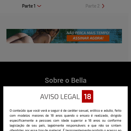
Parte 1
Parte 2
Clique aqui e veja uma prévia
Clique aqui e veja uma prévia
Sobre o Bella
O Bella da Semana é a maior e mais longeva revista masculina digital
AVISO LEGAL
18
do Brasil, com ensaios fotográficos e vídeos exclusivos de alta
qualidade, além de conteúdo editorial sobre saúde, esportes, moda,
comportamento, relacionamentos, tecnologia e erotismo.
O conteúdo que você verá a seguir é de caráter sexual, erótico e adulto, feito
Saiba mais
com modelos maiores de 18 anos quando o ensaio é realizado, dirigido
especificamente a pessoas com idade superior a 18 anos ou conforme
legislação de seu país, legalmente responsáveis e que não se sintam
ofendidas por esse tipo de material. É terminantemente proibido o acesso ao