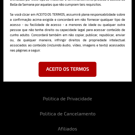
Bella da Semana por aqueles que não cumpram tais requisitos.
Cadastre-se e receba a mais
deliciosa newsletter da internet
Se você clicar em ACEITO OS TERMOS, assumirá plena responsabilidade sobre
a confirmação acima exigida e concordará em não fornecer qualquer tipo de
acesso - ou facilidade de acesso - a menores de idade ou qualquer outra
pessoa que não tenha direito ou capacidade legal para acessar conteúdo de
cunho adulto. Concordará também em não copiar, publicar, republicar, enviar
ou, de qualquer maneira, infringir direitos de propriedade intelectual
associados ao conteúdo (incluindo áudio, vídeo, imagens e texto) acessados
nas páginas a seguir.
Ao se cadastrar, você concorda em receber emails da Bella da Semana
e aceita nossos termos de uso da web e política de privacidade e
cookies.
ACEITO OS TERMOS
Politica de Privacidade
Politica de Cancelamento
Afiliados