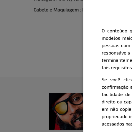
Cabelo e Maquiagem
: Pâmella Lummertz
O conteúdo q
modelos maio
pessoas com i
responsávei
terminanteme
tais requisitos
Se você cli
confirmação a
facilidade d
direito ou ca
em não copiar,
propriedade i
acessados nas