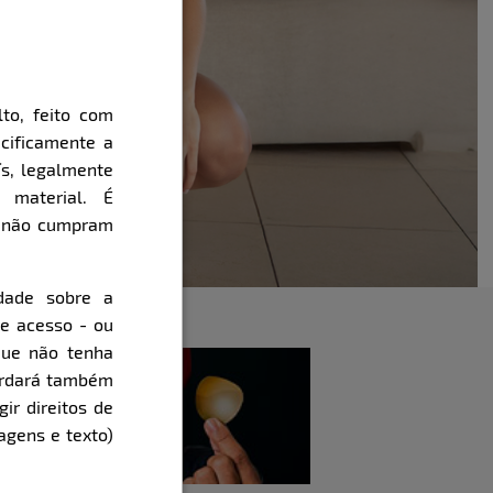
to, feito com
cificamente a
ís, legalmente
 material. É
e não cumpram
dade sobre a
de acesso - ou
que não tenha
cordará também
gir direitos de
agens e texto)