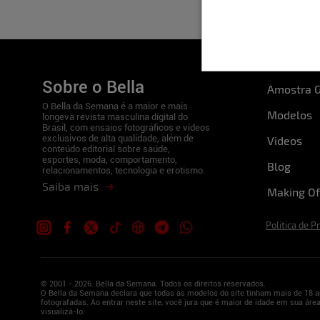
Sobre o Bella
Amostra G
O Bella da Semana é a maior e mais
Modelos
longeva revista masculina digital do
Brasil, com ensaios fotográficos e vídeos
exclusivos de alta qualidade, além de
Videos
conteúdo editorial sobre saúde,
esportes, moda, comportamento,
Blog
relacionamentos, tecnologia e erotismo.
Saiba mais
Making Of
Politica de P
© 2001 - 2026. Bella da Semana. Todos os direitos reservados.
O Bella da Semana declara que todas as modelos do site tinham mais de 18 a
fotografadas. Ao entrar neste site, você jura que é maior de idade em sua área
visualizá-lo.