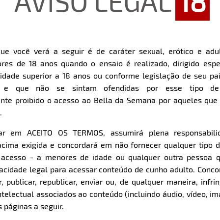
AVISO LEGAL
18
ue você verá a seguir é de caráter sexual, erótico e adul
res de 18 anos quando o ensaio é realizado, dirigido espe
dade superior a 18 anos ou conforme legislação de seu pa
s e que não se sintam ofendidas por esse tipo de
nte proibido o acesso ao Bella da Semana por aqueles qu
.
car em ACEITO OS TERMOS, assumirá plena responsabili
cima exigida e concordará em não fornecer qualquer tipo 
e acesso - a menores de idade ou qualquer outra pessoa 
pacidade legal para acessar conteúdo de cunho adulto. Con
 publicar, republicar, enviar ou, de qualquer maneira, infrin
ntelectual associados ao conteúdo (incluindo áudio, vídeo, im
 páginas a seguir.