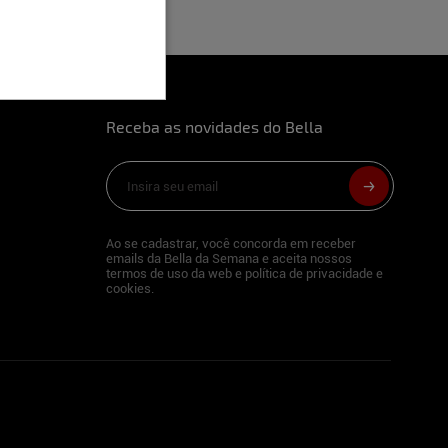
Receba as novidades do Bella
Ao se cadastrar, você concorda em receber
emails da Bella da Semana e aceita nossos
termos de uso da web e política de privacidade e
cookies.