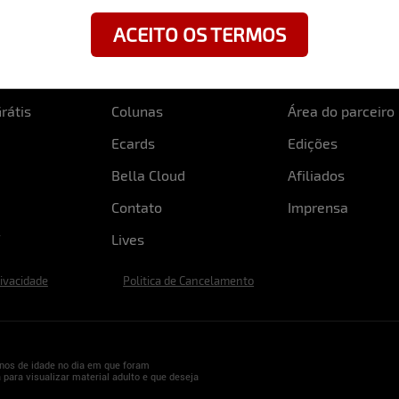
ACEITO OS TERMOS
rátis
Colunas
Área do parceiro
Ecards
Edições
Bella Cloud
Afiliados
Contato
Imprensa
Lives
rivacidade
Politica de Cancelamento
nos de idade no dia em que foram
 para visualizar material adulto e que deseja