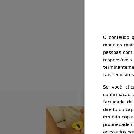
O conteúdo q
modelos maio
pessoas com i
responsávei
terminanteme
tais requisitos
Se você cli
confirmação a
facilidade d
direito ou ca
em não copiar,
propriedade i
acessados nas