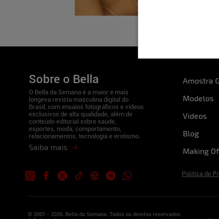
Sobre o Bella
Amostra G
O Bella da Semana é a maior e mais
Modelos
longeva revista masculina digital do
Brasil, com ensaios fotográficos e vídeos
exclusivos de alta qualidade, além de
Videos
conteúdo editorial sobre saúde,
esportes, moda, comportamento,
Blog
relacionamentos, tecnologia e erotismo.
Saiba mais
Making Of
Politica de P
© 2001 - 2026. Bella da Semana. Todos os direitos reservados.