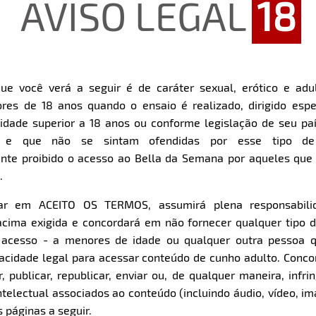
AVISO LEGAL
18
ue você verá a seguir é de caráter sexual, erótico e adul
res de 18 anos quando o ensaio é realizado, dirigido espe
Restart
Rewind
Play
Forward
dade superior a 18 anos ou conforme legislação de seu pa
10s
10s
Download
s e que não se sintam ofendidas por esse tipo de
nte proibido o acesso ao Bella da Semana por aqueles qu
.
Parte 1
Parte 2
Clique aqui e veja uma prévia
Clique aqui e veja uma pr
car em ACEITO OS TERMOS, assumirá plena responsabili
cima exigida e concordará em não fornecer qualquer tipo 
e acesso - a menores de idade ou qualquer outra pessoa 
pacidade legal para acessar conteúdo de cunho adulto. Con
 publicar, republicar, enviar ou, de qualquer maneira, infrin
ntelectual associados ao conteúdo (incluindo áudio, vídeo, im
 páginas a seguir.