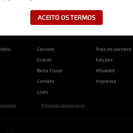
ACEITO OS TERMOS
rátis
Colunas
Área do parceiro
Ecards
Edições
Bella Cloud
Afiliados
Contato
Imprensa
Lives
rivacidade
Politica de Cancelamento