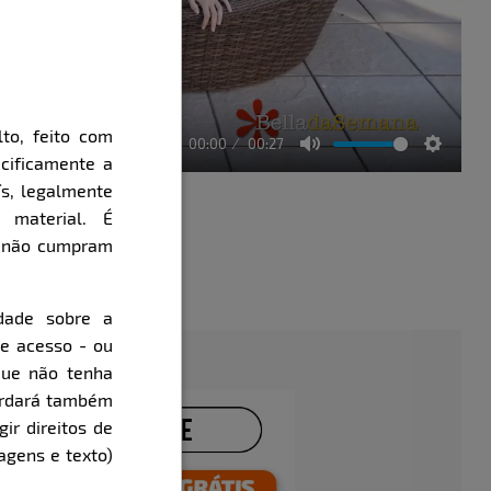
to, feito com
00:00
00:27
cificamente a
Mute
Setting
ís, legalmente
 material. É
e não cumpram
évia
dade sobre a
de acesso - ou
que não tenha
cordará também
gir direitos de
agens e texto)