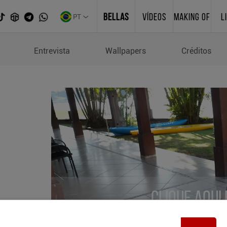
PT
BELLAS
VÍDEOS
MAKING OF
L
Entrevista
Wallpapers
Créditos
Clique aqui