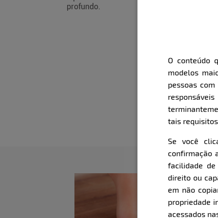
profundo.
O conteúdo q
modelos maio
pessoas com i
responsávei
terminanteme
tais requisitos
Se você cli
confirmação a
facilidade d
direito ou ca
em não copiar,
propriedade i
acessados nas