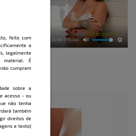
to, feito com
00:00
00:43
cificamente a
Mute
Setting
ís, legalmente
 material. É
e não cumpram
évia
dade sobre a
de acesso - ou
que não tenha
cordará também
gir direitos de
agens e texto)