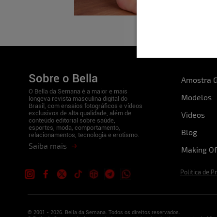
Sobre o Bella
Amostra G
O Bella da Semana é a maior e mais
Modelos
longeva revista masculina digital do
Brasil, com ensaios fotográficos e vídeos
exclusivos de alta qualidade, além de
Videos
conteúdo editorial sobre saúde,
esportes, moda, comportamento,
Blog
relacionamentos, tecnologia e erotismo.
Saiba mais
Making Of
Politica de P
© 2001 - 2026. Bella da Semana. Todos os direitos reservados.