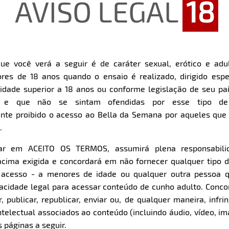
AVISO LEGAL
18
ue você verá a seguir é de caráter sexual, erótico e adul
res de 18 anos quando o ensaio é realizado, dirigido espe
Restart
Rewind
Play
Forward
dade superior a 18 anos ou conforme legislação de seu pa
10s
10s
Download
s e que não se sintam ofendidas por esse tipo de
nte proibido o acesso ao Bella da Semana por aqueles qu
.
Parte 1
Parte 2
Clique aqui e veja uma prévia
Clique aqui e veja uma pr
car em ACEITO OS TERMOS, assumirá plena responsabili
cima exigida e concordará em não fornecer qualquer tipo 
e acesso - a menores de idade ou qualquer outra pessoa 
pacidade legal para acessar conteúdo de cunho adulto. Con
 publicar, republicar, enviar ou, de qualquer maneira, infrin
ntelectual associados ao conteúdo (incluindo áudio, vídeo, im
 páginas a seguir.