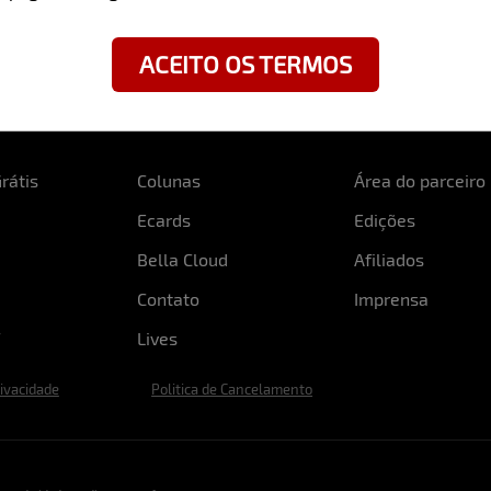
ACEITO OS TERMOS
rátis
Colunas
Área do parceiro
Ecards
Edições
Bella Cloud
Afiliados
Contato
Imprensa
Lives
rivacidade
Politica de Cancelamento