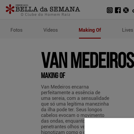
Making Of de Van Medeir
Fotos
Videos
Making Of
Lives
Van Medeiros
Making Of
Van Medeiros encarna
perfeitamente a essência de
uma sereia, com a sensualidade
que só uma legítima manezinha
da ilha pode ter. Seus longos
cabelos evocam o movimento
das ondas, enquanto seus
penetrantes olhos verdes
hipnotizam como o oceano