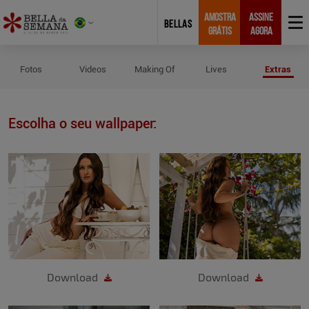
AMOSTRA
ASSINE
BELLAS
GRÁTIS
AGORA
Wallpapers de Van Medeiros
Fotos
Videos
Making Of
Lives
Extras
Escolha o seu wallpaper:
Download
Download