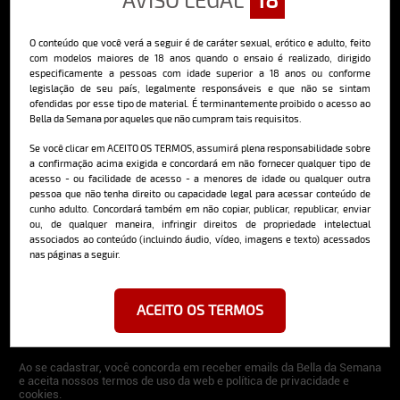
O conteúdo que você verá a seguir é de caráter sexual, erótico e adulto, feito
Sobre o Bella
com modelos maiores de 18 anos quando o ensaio é realizado, dirigido
especificamente a pessoas com idade superior a 18 anos ou conforme
legislação de seu país, legalmente responsáveis e que não se sintam
O Bella da Semana é a maior e mais longeva revista masculina digital
do Brasil, com ensaios fotográficos e vídeos exclusivos de alta
ofendidas por esse tipo de material. É terminantemente proibido o acesso ao
qualidade, além de conteúdo editorial sobre saúde, esportes, moda,
Bella da Semana por aqueles que não cumpram tais requisitos.
comportamento, relacionamentos, tecnologia e erotismo.
Se você clicar em ACEITO OS TERMOS, assumirá plena responsabilidade sobre
Saiba mais
a confirmação acima exigida e concordará em não fornecer qualquer tipo de
acesso - ou facilidade de acesso - a menores de idade ou qualquer outra
pessoa que não tenha direito ou capacidade legal para acessar conteúdo de
cunho adulto. Concordará também em não copiar, publicar, republicar, enviar
ou, de qualquer maneira, infringir direitos de propriedade intelectual
Cadastre-se e receba a mais
associados ao conteúdo (incluindo áudio, vídeo, imagens e texto) acessados
deliciosa newsletter da internet
nas páginas a seguir.
ACEITO OS TERMOS
Ao se cadastrar, você concorda em receber emails da Bella da Semana
e aceita nossos termos de uso da web e política de privacidade e
cookies.