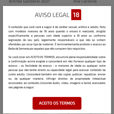
Brenda Gondacki 2021
Ana Carolina
AVISO LEGAL
18
O conteúdo que você verá a seguir é de caráter sexual, erótico e adulto, feito
com modelos maiores de 18 anos quando o ensaio é realizado, dirigido
especificamente a pessoas com idade superior a 18 anos ou conforme
legislação de seu país, legalmente responsáveis e que não se sintam
ofendidas por esse tipo de material. É terminantemente proibido o acesso ao
Bella da Semana por aqueles que não cumpram tais requisitos.
Emiliana Agacci
Évelyn Fernanda
Se você clicar em ACEITO OS TERMOS, assumirá plena responsabilidade sobre
a confirmação acima exigida e concordará em não fornecer qualquer tipo de
acesso - ou facilidade de acesso - a menores de idade ou qualquer outra
pessoa que não tenha direito ou capacidade legal para acessar conteúdo de
cunho adulto. Concordará também em não copiar, publicar, republicar, enviar
ou, de qualquer maneira, infringir direitos de propriedade intelectual
associados ao conteúdo (incluindo áudio, vídeo, imagens e texto) acessados
nas páginas a seguir.
ACEITO OS TERMOS
Amanda Sagaz
Tynah Gomes