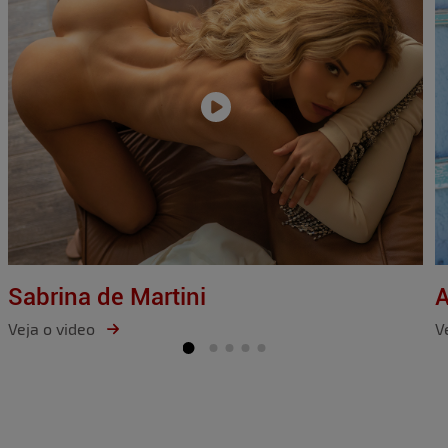
Sabrina de Martini
A
Veja o video
V
Item
1
of
5