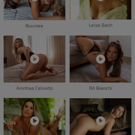
Leise Bach
Buuniee
Aninhaa Calixxto
Rô Bianchi