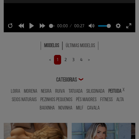
00:00
00:27
Restart
Rewind
Play
Forward
Mute
Settings
Ente
10s
10s
full
Modelos
Últimas Modelos
<
1
2
3
4
>
CATEGORIAS
❯
x
Loira
Morena
Negra
Ruiva
Tatuada
Siliconada
Peituda
Seios Naturais
Pezinhos Pequenos
Pés Maiores
Fitness
Alta
Baixinha
Novinha
MILF
Cavala