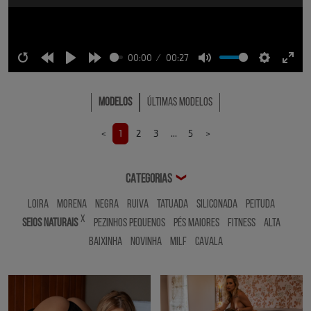
00:00
00:27
Restart
Rewind
Play
Forward
Mute
Settings
Ente
10s
10s
full
Modelos
Últimas Modelos
<
1
2
3
...
5
>
CATEGORIAS
❯
Loira
Morena
Negra
Ruiva
Tatuada
Siliconada
Peituda
x
Seios Naturais
Pezinhos Pequenos
Pés Maiores
Fitness
Alta
Baixinha
Novinha
MILF
Cavala