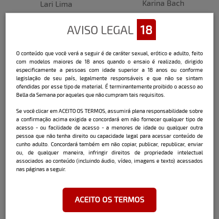
Karina Bach
Lari Lima
AVISO LEGAL
18
O conteúdo que você verá a seguir é de caráter sexual, erótico e adulto, feito
com modelos maiores de 18 anos quando o ensaio é realizado, dirigido
especificamente a pessoas com idade superior a 18 anos ou conforme
legislação de seu país, legalmente responsáveis e que não se sintam
ofendidas por esse tipo de material. É terminantemente proibido o acesso ao
Bella da Semana por aqueles que não cumpram tais requisitos.
Monique Helena
Lê Souza
Se você clicar em ACEITO OS TERMOS, assumirá plena responsabilidade sobre
a confirmação acima exigida e concordará em não fornecer qualquer tipo de
acesso - ou facilidade de acesso - a menores de idade ou qualquer outra
pessoa que não tenha direito ou capacidade legal para acessar conteúdo de
cunho adulto. Concordará também em não copiar, publicar, republicar, enviar
ou, de qualquer maneira, infringir direitos de propriedade intelectual
associados ao conteúdo (incluindo áudio, vídeo, imagens e texto) acessados
nas páginas a seguir.
ACEITO OS TERMOS
Francielli Fontana
Especial 2020