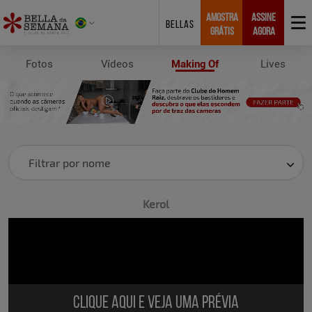
AMOSTRA
ASSINE
BELLAS
GRÁTIS
AGORA
Fotos
Vídeos
Making Of
Lives
Making Of
Filtrar por nome
Kerol
Clique aqui e veja uma prévia