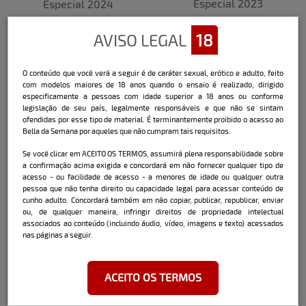
Especial 2023
Especial 2024
AVISO LEGAL
18
O conteúdo que você verá a seguir é de caráter sexual, erótico e adulto, feito
com modelos maiores de 18 anos quando o ensaio é realizado, dirigido
especificamente a pessoas com idade superior a 18 anos ou conforme
legislação de seu país, legalmente responsáveis e que não se sintam
ofendidas por esse tipo de material. É terminantemente proibido o acesso ao
Bella da Semana por aqueles que não cumpram tais requisitos.
Fernanda Campos
Pri Bianchini
Se você clicar em ACEITO OS TERMOS, assumirá plena responsabilidade sobre
a confirmação acima exigida e concordará em não fornecer qualquer tipo de
acesso - ou facilidade de acesso - a menores de idade ou qualquer outra
pessoa que não tenha direito ou capacidade legal para acessar conteúdo de
cunho adulto. Concordará também em não copiar, publicar, republicar, enviar
ou, de qualquer maneira, infringir direitos de propriedade intelectual
associados ao conteúdo (incluindo áudio, vídeo, imagens e texto) acessados
nas páginas a seguir.
ACEITO OS TERMOS
Gisele Maria
Prih Cavalheiro