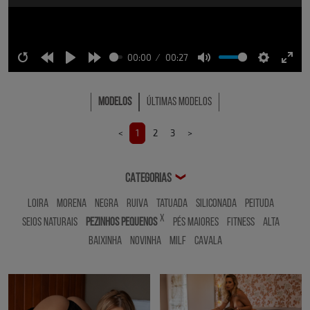
00:00
00:27
Restart
Rewind
Play
Forward
Mute
Settings
Ente
10s
10s
full
Modelos
Últimas Modelos
<
1
2
3
>
CATEGORIAS
❯
Loira
Morena
Negra
Ruiva
Tatuada
Siliconada
Peituda
x
Seios Naturais
Pezinhos Pequenos
Pés Maiores
Fitness
Alta
Baixinha
Novinha
MILF
Cavala