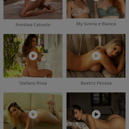
My Sirena e Bianca
Aninhaa Calixxto
Stefany Rosa
Beatriz Pessoa