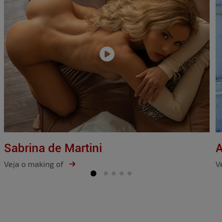
Sabrina de Martini
A
Veja o making of
V
Item
1
of
5