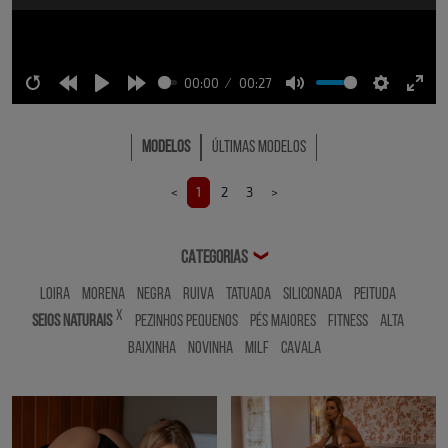
00:00
00:27
Restart
Rewind
Play
Forward
Mute
Settings
Ente
10s
10s
full
Modelos
Últimas Modelos
<
1
2
3
>
CATEGORIAS
❯
Loira
Morena
Negra
Ruiva
Tatuada
Siliconada
Peituda
x
Seios Naturais
Pezinhos Pequenos
Pés Maiores
Fitness
Alta
Baixinha
Novinha
MILF
Cavala