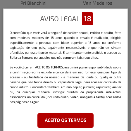
Pri Bianchini
Van Medeiros
AVISO LEGAL
18
O conteúdo que você verá a seguir é de caráter sexual, erótico e adulto, feito
com modelos maiores de 18 anos quando o ensaio é realizado, dirigido
especificamente a pessoas com idade superior a 18 anos ou conforme
legislação de seu país, legalmente responsáveis e que não se sintam
ofendidas por esse tipo de material. É terminantemente proibido o acesso ao
Bella da Semana por aqueles que não cumpram tais requisitos.
Isabela Andrade
Prih Cavalheiro
Se você clicar em ACEITO OS TERMOS, assumirá plena responsabilidade sobre
a confirmação acima exigida e concordará em não fornecer qualquer tipo de
acesso - ou facilidade de acesso - a menores de idade ou qualquer outra
pessoa que não tenha direito ou capacidade legal para acessar conteúdo de
cunho adulto. Concordará também em não copiar, publicar, republicar, enviar
ou, de qualquer maneira, infringir direitos de propriedade intelectual
associados ao conteúdo (incluindo áudio, vídeo, imagens e texto) acessados
nas páginas a seguir.
ACEITO OS TERMOS
Marcela Soares
Andréia de Bem