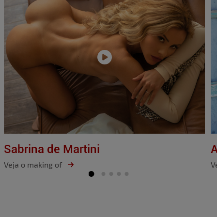
Sabrina de Martini
A
Veja o making of
V
Item
1
of