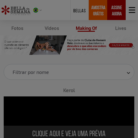
AMOSTRA
ASSINE
BELLAS
GRÁTIS
AGORA
Fotos
Vídeos
Making Of
Lives
Making Of
Filtrar por nome
Kerol
Clique aqui e veja uma prévia