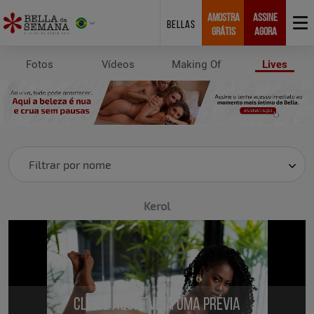
AMOSTRA
ASSINE
BELLAS
GRÁTIS
AGORA
Fotos
Vídeos
Making Of
Lives
Lives
Filtrar por nome
Kerol
Clique aqui e veja uma prévia