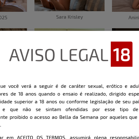
Sara Krisley
2025
Anin
AVISO LEGAL
18
ssoa
Gi Genesinir
ue você verá a seguir é de caráter sexual, erótico e adul
Edua
res de 18 anos quando o ensaio é realizado, dirigido espe
dade superior a 18 anos ou conforme legislação de seu pa
s e que não se sintam ofendidas por esse tipo de
nte proibido o acesso ao Bella da Semana por aqueles qu
.
car em ACEITO OS TERMOS, assumirá plena responsabili