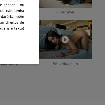
de acesso - ou
que não tenha
h Cavalheiro
Aline Silva
cordará também
gir direitos de
agens e texto)
udia Souza
Mika Alquimim