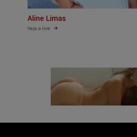
Aline Limas
Veja a live
Item
1
of
5