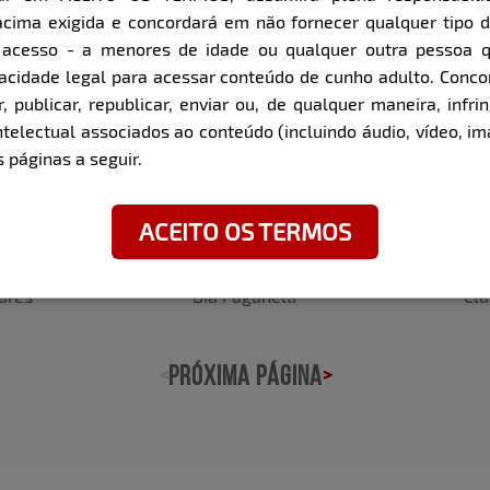
cima exigida e concordará em não fornecer qualquer tipo 
e acesso - a menores de idade ou qualquer outra pessoa 
ini
Gisele Maria
Pri
pacidade legal para acessar conteúdo de cunho adulto. Con
 publicar, republicar, enviar ou, de qualquer maneira, infrin
ntelectual associados ao conteúdo (incluindo áudio, vídeo, im
 páginas a seguir.
ACEITO OS TERMOS
Clá
Bia Paganelli
ares
PRÓXIMA PÁGINA
<
>