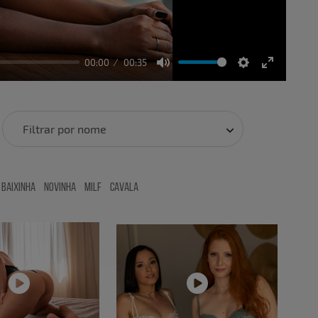
00:00
00:35
Mute
Settings
Enter
fullscreen
Filtrar por nome
Baixinha
Novinha
MILF
Cavala