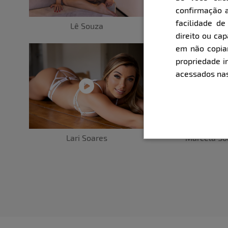
confirmação a
facilidade d
Pri Bianch
Lê Souza
direito ou ca
em não copiar,
propriedade i
acessados nas
Lari Soares
Marcela So