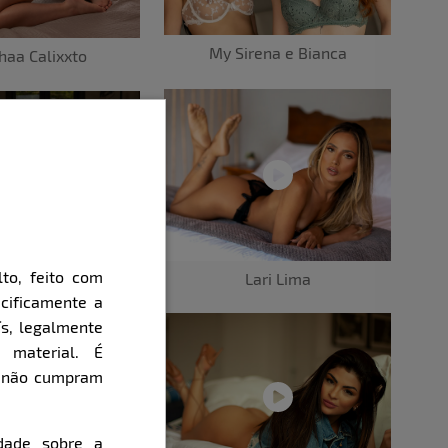
My Sirena e Bianca
haa Calixxto
to, feito com
rda de Mello
Lari Lima
cificamente a
ís, legalmente
 material. É
e não cumpram
dade sobre a