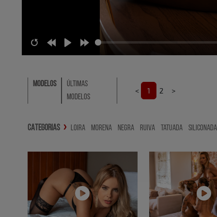
Restart
Rewind
Play
Forward
10s
10s
Modelos
Últimas
<
>
1
2
Modelos
CATEGORIAS
❯
Loira
Morena
Negra
Ruiva
Tatuada
Siliconada