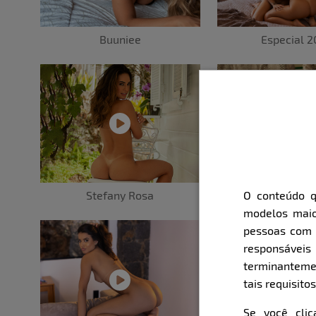
Buuniee
Especial 
Stefany Rosa
Beatriz Pe
O conteúdo q
modelos maio
pessoas com i
responsávei
terminanteme
tais requisitos
Se você cli