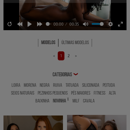
00:00
00:35
Restart
Rewind
Play
Forward
Mute
Settings
Ente
10s
10s
full
Modelos
Últimas Modelos
<
1
2
>
CATEGORIAS
❯
Loira
Morena
Negra
Ruiva
Tatuada
Siliconada
Peituda
Seios Naturais
Pezinhos Pequenos
Pés Maiores
Fitness
Alta
x
Baixinha
Novinha
MILF
Cavala