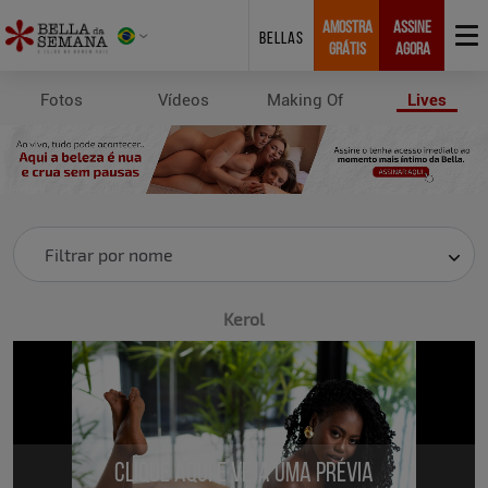
AMOSTRA
ASSINE
BELLAS
GRÁTIS
AGORA
Fotos
Vídeos
Making Of
Lives
Lives
Filtrar por nome
Kerol
Clique aqui e veja uma prévia