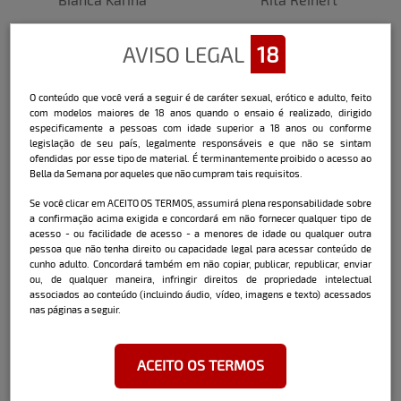
AVISO LEGAL
18
O conteúdo que você verá a seguir é de caráter sexual, erótico e adulto, feito
com modelos maiores de 18 anos quando o ensaio é realizado, dirigido
especificamente a pessoas com idade superior a 18 anos ou conforme
legislação de seu país, legalmente responsáveis e que não se sintam
ofendidas por esse tipo de material. É terminantemente proibido o acesso ao
Bella da Semana por aqueles que não cumpram tais requisitos.
Bruna Valerio
Letícia Leal
Se você clicar em ACEITO OS TERMOS, assumirá plena responsabilidade sobre
a confirmação acima exigida e concordará em não fornecer qualquer tipo de
acesso - ou facilidade de acesso - a menores de idade ou qualquer outra
pessoa que não tenha direito ou capacidade legal para acessar conteúdo de
cunho adulto. Concordará também em não copiar, publicar, republicar, enviar
ou, de qualquer maneira, infringir direitos de propriedade intelectual
associados ao conteúdo (incluindo áudio, vídeo, imagens e texto) acessados
nas páginas a seguir.
ACEITO OS TERMOS
Ju Silva
Jheni Gonçalves